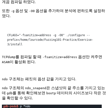
게끔 컴파일 하였다.
또한
옵션 및
옵션을 추가하여 분석에 편하도록 설정하
-g
-O0
였다.
Terminal window
CFLAGS
=
"-fsanitize=address -g -O0"
./configure
--
prefix=/home/lourcode/Fuzzing101-Practice/Exercise-
3/install
를 컴파일 할 때
옵션만 켜주면
TCPdump
-fsanitize=address
이 활성화 된다.
ASAN
구조체는 패킷의 옵션 값을 가지고 있다.
ndo
구조체의
은 스냅샷의 끝 주소를 가지고 있는
ndo
ndo_snapend
데
를 통해 확인해보면
데이터의 사이즈보다 작은 것
gdb
bootp
을 확인할 수 있다.