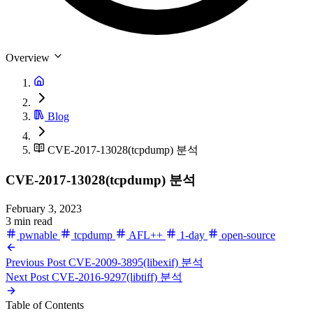
Overview
Blog
CVE-2017-13028(tcpdump) 분석
CVE-2017-13028(tcpdump) 분석
February 3, 2023
3 min read
pwnable
tcpdump
AFL++
1-day
open-source
Previous Post
CVE-2009-3895(libexif) 분석
Next Post
CVE-2016-9297(libtiff) 분석
Table of Contents