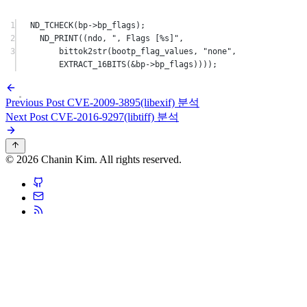
1
ND_TCHECK
(bp
->
bp_flags
);
2
ND_PRINT
((ndo, 
", Flags [
%s
]"
,
3
bittok2str
(bootp_flag_values, 
"none"
, 
EXTRACT_16BITS
(
&
bp
->
bp_flags
))));
Previous Post
CVE-2009-3895(libexif) 분석
Next Post
CVE-2016-9297(libtiff) 분석
© 2026 Chanin Kim. All rights reserved.