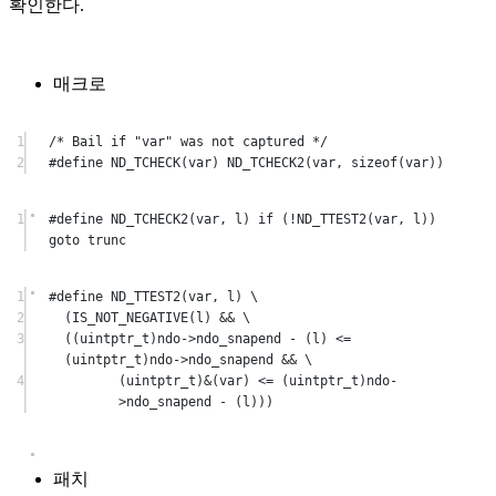
확인한다.
매크로
1
/* Bail if "var" was not captured */
2
#define
ND_TCHECK
(
var
) 
ND_TCHECK2
(var, 
sizeof
(var))
1
#define
ND_TCHECK2
(
var
, 
l
) 
if
 (
!
ND_TTEST2
(var, l)) 
goto
 trunc
1
#define
ND_TTEST2
(
var
, 
l
) 
\
2
(
IS_NOT_NEGATIVE
(l) 
&&
\
3
((
uintptr_t
)ndo->ndo_snapend 
-
 (l) 
<=
(
uintptr_t
)ndo->ndo_snapend 
&&
\
4
(
uintptr_t
)
&
(var) 
<=
 (
uintptr_t
)ndo-
>ndo_snapend 
-
 (l)))
패치