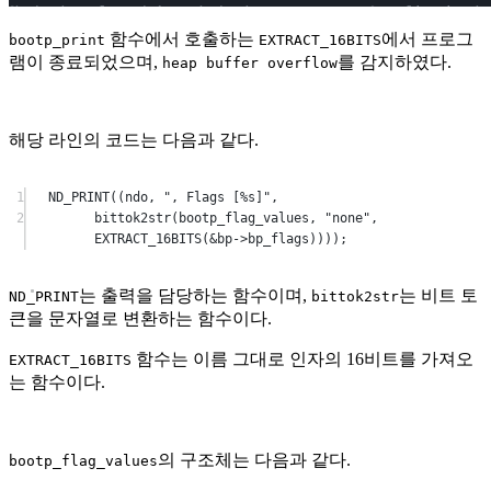
함수에서 호출하는
에서 프로그
bootp_print
EXTRACT_16BITS
램이 종료되었으며,
를 감지하였다.
heap buffer overflow
해당 라인의 코드는 다음과 같다.
1
ND_PRINT
((ndo, 
", Flags [
%s
]"
,
2
bittok2str
(bootp_flag_values, 
"none"
, 
EXTRACT_16BITS
(
&
bp
->
bp_flags
))));
는 출력을 담당하는 함수이며,
는 비트 토
ND_PRINT
bittok2str
큰을 문자열로 변환하는 함수이다.
함수는 이름 그대로 인자의 16비트를 가져오
EXTRACT_16BITS
는 함수이다.
의 구조체는 다음과 같다.
bootp_flag_values