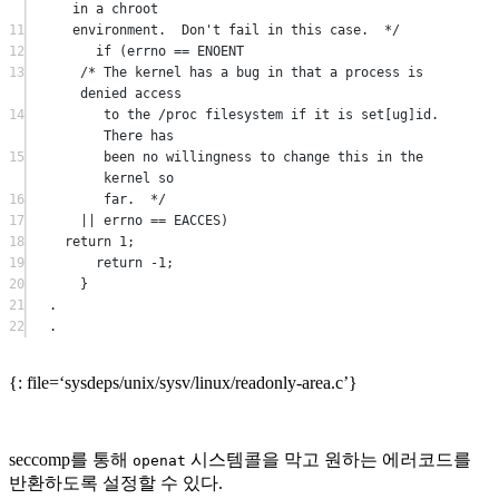
in a chroot
11
environment.  Don't fail in this case.  */
12
if
 (errno 
==
 ENOENT
13
/* The kernel has a bug in that a process is 
denied access
14
to the /proc filesystem if it is set[ug]id.  
There has
15
been no willingness to change this in the 
kernel so
16
far.  */
17
||
 errno 
==
 EACCES)
18
return
1
;
19
return
-
1
;
20
}
21
.
22
.
{: file=‘sysdeps/unix/sysv/linux/readonly-area.c’}
seccomp를 통해
시스템콜을 막고 원하는 에러코드를
openat
반환하도록 설정할 수 있다.