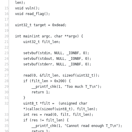
len
);
15
void
vuln
();
16
void
read_flag
();
17
18
uint32_t
 target 
=
0x
dead
;
19
20
int
main
(
int
argc
, 
char
**
argv
) {
21
uint32_t
 filt_len;
22
23
setvbuf
(stdin, 
NULL
, _IONBF, 
0
);
24
setvbuf
(stdout, 
NULL
, _IONBF, 
0
);
25
setvbuf
(stderr, 
NULL
, _IONBF, 
0
);
26
27
read
(
0
, 
&
filt_len, 
sizeof
(
uint32_t
));
28
if
 (filt_len 
>
0x
200
) {
29
__printf_chk
(
1
, 
"Too much T_T
\n
"
);
30
return
1
;
31
}
32
uint8_t
*
filt 
=
  (
unsigned
char
*
)
calloc
(
sizeof
(
uint8_t
), filt_len);
33
int
 res 
=
read
(
0
, filt, filt_len);
34
if
 (res 
!=
 filt_len) {
35
__printf_chk
(
1
, 
"Cannot read enough T_T
\n
"
);
36
return
1
;