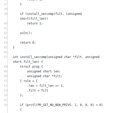
37
}
38
39
if
 (
install_seccomp
(filt, (
unsigned
short
)filt_len))
40
return
1
;
41
42
vuln
();
43
44
return
0
;
45
}
46
47
int
install_seccomp
(
unsigned
char
*
filt
, 
unsigned
short
filt_len
) {
48
struct
 prog {
49
unsigned
short
 len;
50
unsigned
char
*
filt;
51
} rule 
=
 {
52
.len 
=
 filt_len 
>>
3
,
53
.filt 
=
 filt
54
};
55
56
if
 (
prctl
(PR_SET_NO_NEW_PRIVS, 
1
, 
0
, 
0
, 
0
) 
<
0
) 
{