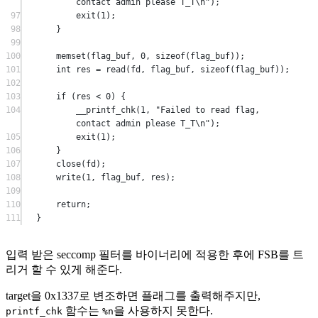
contact admin please T_T
\n
"
);
97
exit
(
1
);
98
}
99
100
memset
(flag_buf, 
0
, 
sizeof
(flag_buf));
101
int
 res 
=
read
(fd, flag_buf, 
sizeof
(flag_buf));
102
103
if
 (res 
<
0
) {
104
__printf_chk
(
1
, 
"Failed to read flag, 
contact admin please T_T
\n
"
);
105
exit
(
1
);
106
}
107
close
(fd);
108
write
(
1
, flag_buf, res);
109
110
return
;
111
}
입력 받은 seccomp 필터를 바이너리에 적용한 후에 FSB를 트
리거 할 수 있게 해준다.
target을 0x1337로 변조하면 플래그를 출력해주지만,
함수는
을 사용하지 못한다.
printf_chk
%n