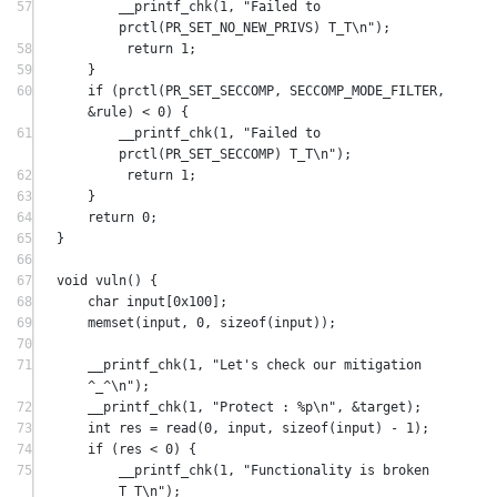
57
__printf_chk
(
1
, 
"Failed to 
prctl(PR_SET_NO_NEW_PRIVS) T_T
\n
"
);
58
return
1
;
59
}
60
if
 (
prctl
(PR_SET_SECCOMP, SECCOMP_MODE_FILTER, 
&
rule) 
<
0
) {
61
__printf_chk
(
1
, 
"Failed to 
prctl(PR_SET_SECCOMP) T_T
\n
"
);
62
return
1
;
63
}
64
return
0
;
65
}
66
67
void
vuln
() {
68
char
input
[
0x
100
];
69
memset
(input, 
0
, 
sizeof
(input));
70
71
__printf_chk
(
1
, 
"Let's check our mitigation 
^_^
\n
"
);
72
__printf_chk
(
1
, 
"Protect : 
%p\n
"
, 
&
target);
73
int
 res 
=
read
(
0
, input, 
sizeof
(input) 
-
1
);
74
if
 (res 
<
0
) {
75
__printf_chk
(
1
, 
"Functionality is broken 
T_T
\n
"
);