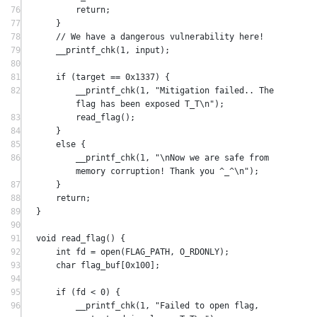
76
return
;
77
}
78
// We have a dangerous vulnerability here!
79
__printf_chk
(
1
, input);
80
81
if
 (target 
==
0x
1337
) {
82
__printf_chk
(
1
, 
"Mitigation failed.. The 
flag has been exposed T_T
\n
"
);
83
read_flag
();
84
}
85
else
 {
86
__printf_chk
(
1
, 
"
\n
Now we are safe from 
memory corruption! Thank you ^_^
\n
"
);
87
}
88
return
;
89
}
90
91
void
read_flag
() {
92
int
 fd 
=
open
(FLAG_PATH, O_RDONLY);
93
char
flag_buf
[
0x
100
];
94
95
if
 (fd 
<
0
) {
96
__printf_chk
(
1
, 
"Failed to open flag, 