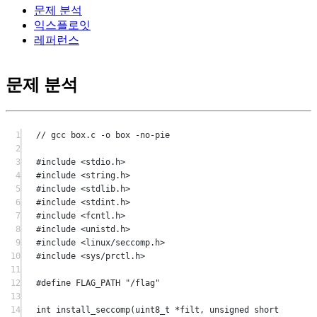
문제 분석
익스플로잇
레퍼런스
문제 분석
1
// gcc box.c -o box -no-pie
2
3
#include
<stdio.h>
4
#include
<string.h>
5
#include
<stdlib.h>
6
#include
<stdint.h>
7
#include
<fcntl.h>
8
#include
<unistd.h>
9
#include
<linux/seccomp.h>
10
#include
<sys/prctl.h>
11
12
#define
FLAG_PATH
"/flag"
13
14
int
install_seccomp
(
uint8_t
*
filt
, 
unsigned
short