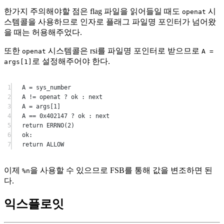
한가지 주의해야할 점은 flag 파일을 읽어들일 때도
시
openat
스템콜을 사용하므로 인자로 플래그 파일명 포인터가 넘어왔
을 때는 허용해주었다.
또한
시스템콜은 rsi를 파일명 포인터로 받으므로
openat
A =
로 설정해주어야 한다.
args[1]
1
A
=
 sys_number
2
A
!=
 openat 
?
 ok : 
next
3
A
=
 args[
1
]
4
A
==
0x402147
?
 ok : 
next
5
return
ERRNO
(
2
)
6
ok:
7
return
ALLOW
이제
을 사용할 수 있으므로 FSB를 통해 값을 변조하면 된
%n
다.
익스플로잇